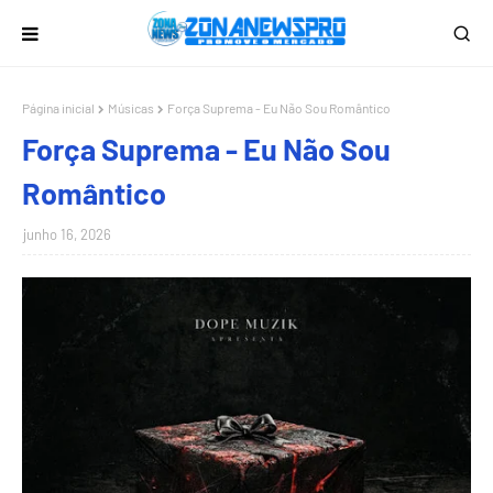
Página inicial
Músicas
Força Suprema - Eu Não Sou Romântico
Força Suprema - Eu Não Sou
Romântico
junho 16, 2026