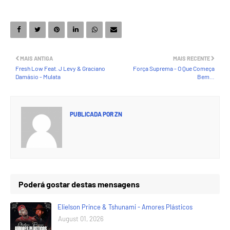
MAIS ANTIGA
MAIS RECENTE
Fresh Low Feat. J Levy & Graciano
Força Suprema - O Que Começa
Damásio - Mulata
Bem…
PUBLICADA POR
ZN
Poderá gostar destas mensagens
Elielson Prince & Tshunami - Amores Plásticos
August 01, 2026