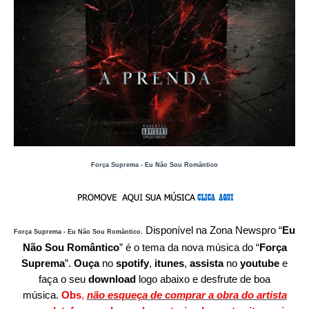
Força Suprema - Eu Não Sou Romântico
Disponível
na Zona Newspro
“
Eu
Força Suprema - Eu Não Sou Romântico
.
Não Sou Romântico
” é o tema da nova música do “
Força
Suprema
”.
O
uça
no
spotify
,
itunes
,
assista
no
youtube
e
faça o seu
download
logo abaixo e desfrute de boa
música.
Obs
,
não esqueça de comprar a obra do artista