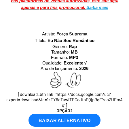
nas plataformas de vendas autorizadas, este site aqui
apenas é para fins promocional.
Saiba mais
Artista:
Força Suprema
Título:
Eu Não Sou Romântico
Género:
Rap
Tamanho:
MB
Formato:
MP3
Qualidade:
Excelente √
Ano de lançamento:
2026
[download_btn link="https://docs.google.com/uc?
export=download&id=1kTY6eTuwiTPCqJtoEQjpRqFYooZUEmA
q"]
OPÇÃO2
BAIXAR ALTERNATIVO