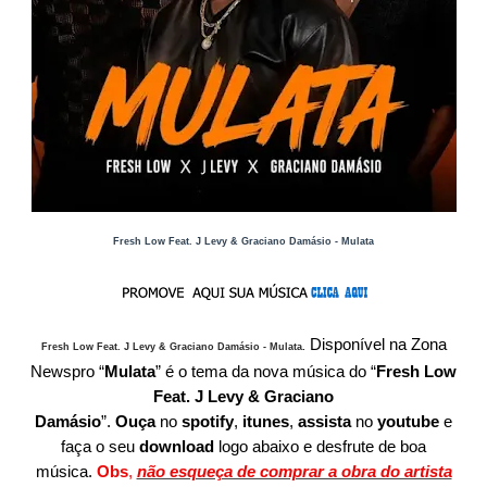
Fresh Low Feat. J Levy & Graciano Damásio - Mulata
Disponível
na Zona
Fresh Low Feat. J Levy & Graciano Damásio - Mulata
.
Newspro
“
Mulata
” é o tema da nova música do “
Fresh Low
Feat. J Levy & Graciano
Damásio
”.
O
uça
no
spotify
,
itunes
,
assista
no
youtube
e
faça o seu
download
logo abaixo e desfrute de boa
música.
Obs
,
não esqueça de comprar a obra do artista