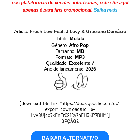
nas plataformas de vendas autorizadas, este site aqui
apenas é para fins promocional.
Saiba mais
Artista:
Fresh Low Feat. J Levy & Graciano Damásio
Título:
Mulata
Género:
Afro Pop
Tamanho:
MB
Formato:
MP3
Qualidade:
Excelente √
Ano de lançamento:
2026
[download_btn link="https://docs.google.com/uc?
export=download&id=1b-
LvA8Ujgo7kEnFr021Cy7nFH5KP7DHM"]
OPÇÃO2
BAIXAR ALTERNATIVO