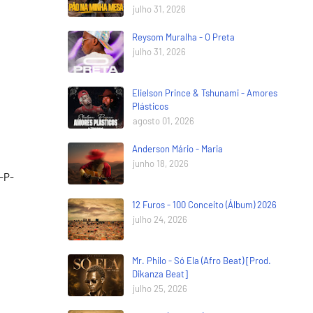
julho 31, 2026
Reysom Muralha - O Preta
julho 31, 2026
Elielson Prince & Tshunami - Amores
Plásticos
agosto 01, 2026
Anderson Mário - Maria
junho 18, 2026
-P-
12 Furos - 100 Conceito (Álbum) 2026
julho 24, 2026
Mr. Philo - Só Ela (Afro Beat) [Prod.
Dikanza Beat]
julho 25, 2026