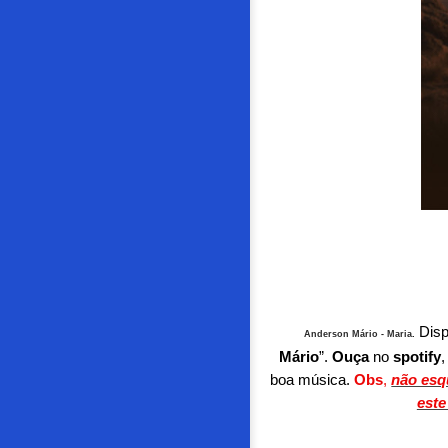
Dis
Anderson Mário - Maria
.
Mário
”.
O
uça
no
spotify
boa música.
Obs
,
não esq
este