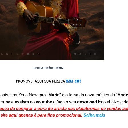
Anderson Mário - Maria
ponível
na Zona Newspro
“
Maria
” é o tema da nova música do “
Ande
,
itunes
,
assista
no
youtube
e faça o seu
download
logo abaixo e de
ueça de comprar a obra do artista nas plataformas de vendas au
 site aqui apenas é para fins promocional.
Saiba mais