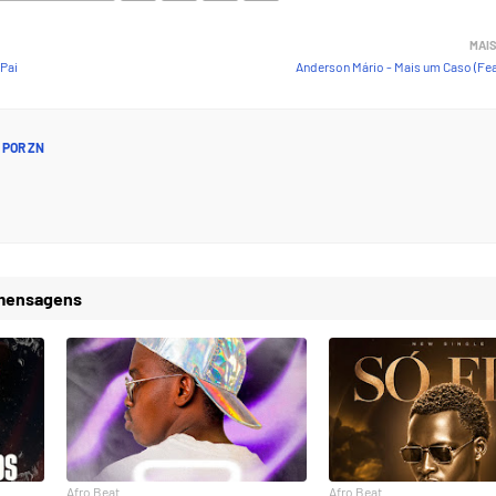
MAIS
Pai
Anderson Mário - Mais um Caso (Fea
 POR
ZN
 mensagens
Afro Beat
Afro Beat