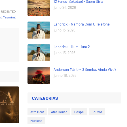
12 Furos (Séketxe) - Quem Diria
julho 24, 2026
 RECENTE
t. Yasmine)
Landrick - Namora Com O Telefone
julho 13, 2026
Landrick - Hum Hum 2
julho 13, 2026
Anderson Mário - O Semba, Ainda Vive?
junho 18, 2026
CATEGORIAS
Afro Beat
Afro House
Gospel
Louvor
Músicas