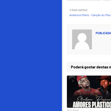
MAIS ANTIGA
Anderson Mário - Canção do Meu 
PUBLICADA
Poderá gostar destas
Afro Beat