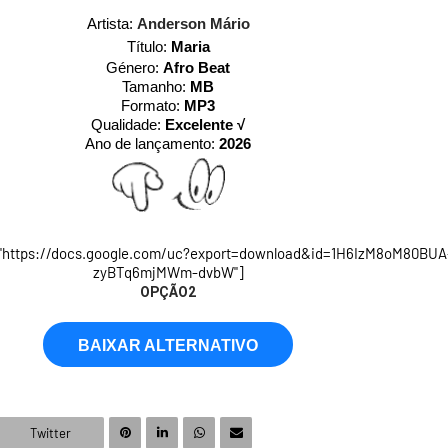
Artista:
Anderson Mário
Título:
Maria
Género:
Afro Beat
Tamanho:
MB
Formato:
MP3
Qualidade:
Excelente √
Ano de lançamento:
2026
="https://docs.google.com/uc?export=download&id=1H6IzM8oM80BUA
zyBTq6mjMWm-dvbW"]
OPÇÃO2
BAIXAR ALTERNATIVO
Twitter