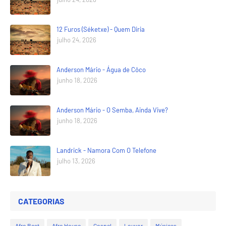
12 Furos (Séketxe) - Quem Diria
julho 24, 2026
Anderson Mário - Água de Côco
junho 18, 2026
Anderson Mário - O Semba, Ainda Vive?
junho 18, 2026
Landrick - Namora Com O Telefone
julho 13, 2026
CATEGORIAS
Afro Beat
Afro House
Gospel
Louvor
Músicas