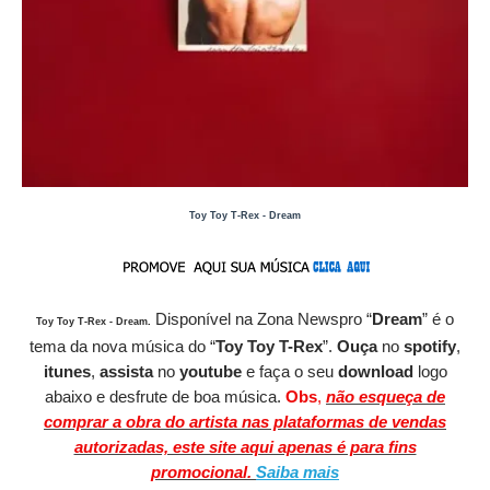
Toy Toy T-Rex - Dream
Disponível
na Zona Newspro
“
Dream
” é o
Toy Toy T-Rex - Dream
.
tema da nova música do “
Toy Toy T-Rex
”.
O
uça
no
spotify
,
itunes
,
assista
no
youtube
e faça o seu
download
logo
abaixo e desfrute de boa música.
Obs
,
não esqueça de
comprar a obra do artista nas plataformas de vendas
autorizadas, este site aqui apenas é para fins
promocional.
Saiba mais