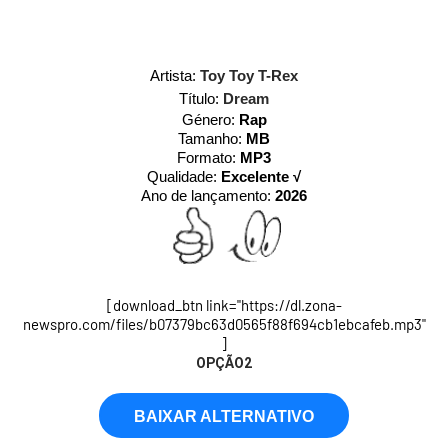
Artista:
Toy Toy T-Rex
Título:
Dream
Género:
Rap
Tamanho:
MB
Formato:
MP3
Qualidade:
Excelente √
Ano de lançamento:
2026
[download_btn link="https://dl.zona-
newspro.com/files/b07379bc63d0565f88f694cb1ebcafeb.mp3"
]
OPÇÃO2
BAIXAR ALTERNATIVO