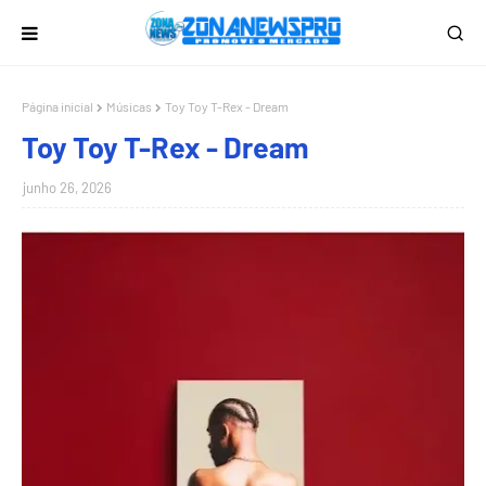
Página inicial
Músicas
Toy Toy T-Rex - Dream
Toy Toy T-Rex - Dream
junho 26, 2026