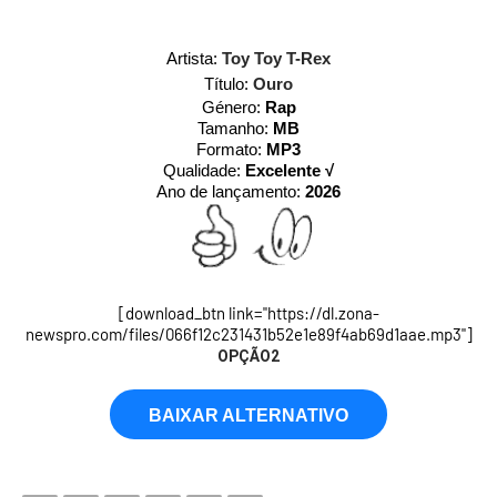
Artista:
Toy Toy T-Rex
Título:
Ouro
Género:
Rap
Tamanho:
MB
Formato:
MP3
Qualidade:
Excelente √
Ano de lançamento:
2026
[download_btn link="https://dl.zona-
newspro.com/files/066f12c231431b52e1e89f4ab69d1aae.mp3"]
OPÇÃO2
BAIXAR ALTERNATIVO