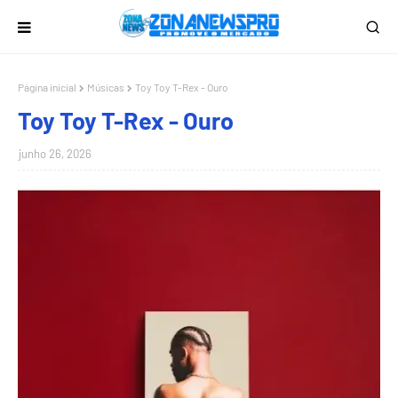
Página inicial
Músicas
Toy Toy T-Rex - Ouro
Toy Toy T-Rex - Ouro
junho 26, 2026