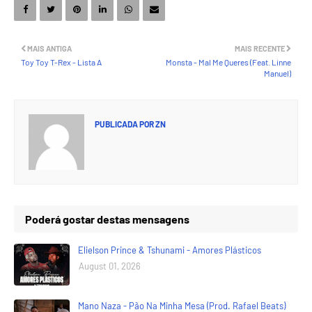
MAIS ANTIGA
MAIS RECENTE
Toy Toy T-Rex - Lista A
Monsta - Mal Me Queres (Feat. Linne
Manuel)
PUBLICADA POR
ZN
Poderá gostar destas mensagens
Elielson Prince & Tshunami - Amores Plásticos
August 01, 2026
Mano Naza - Pão Na Minha Mesa (Prod. Rafael Beats)