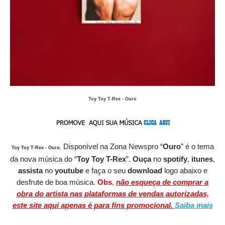
Toy Toy T-Rex - Ouro
Disponível
na Zona Newspro
“
Ouro
” é o tema
Toy Toy T-Rex - Ouro
.
da nova música do “
Toy Toy T-Rex
”.
O
uça
no
spotify
,
itunes
,
assista
no
youtube
e faça o seu
download
logo abaixo e
desfrute de boa música.
Obs
,
não esqueça de comprar a
obra do artista nas plataformas de vendas autorizadas,
este site aqui apenas é para fins promocional.
Saiba mais