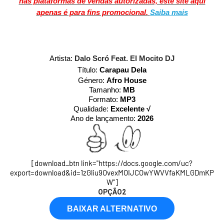
nas plataformas de vendas autorizadas, este site aqui
apenas é para fins promocional.
Saiba mais
Artista:
Dalo Scró Feat. El Mocito DJ
Título:
Carapau Dela
Género:
Afro House
Tamanho:
MB
Formato:
MP3
Qualidade:
Excelente √
Ano de lançamento:
2026
[download_btn link="https://docs.google.com/uc?
export=download&id=1zGliu9OvexMOIJCOwYWVVfaKMLGDmKP
W"]
OPÇÃO2
BAIXAR ALTERNATIVO