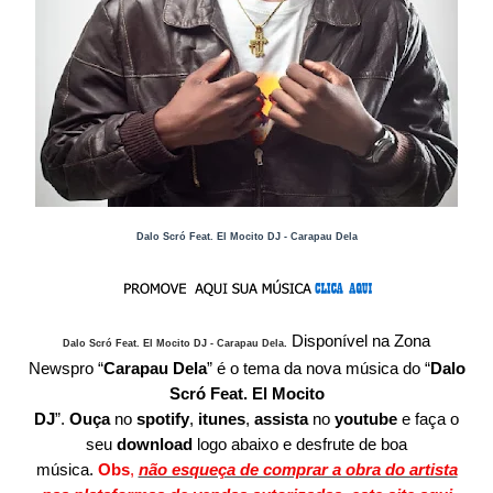
Dalo Scró Feat. El Mocito DJ - Carapau Dela
Disponível
na Zona
Dalo Scró Feat. El Mocito DJ - Carapau Dela
.
Newspro
“
Carapau Dela
” é o tema da nova música do “
Dalo
Scró Feat. El Mocito
DJ
”.
O
uça
no
spotify
,
itunes
,
assista
no
youtube
e faça o
seu
download
logo abaixo e desfrute de boa
música.
Obs
,
não esqueça de comprar a obra do artista