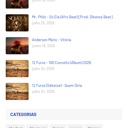
Mr. Philo - Só Ela (Afro Beat) [Prod. Dikanza Beat]
julho 25, 2026
Anderson Mário - Vitória
junho 18, 2026
12 Furos - 100 Conceito (Álbum) 2026
julho 24, 2026
12 Furos (Séketxe) - Quem Diria
julho 24, 2026
CATEGORIAS
Afro Beat
Afro House
Gospel
Louvor
Músicas