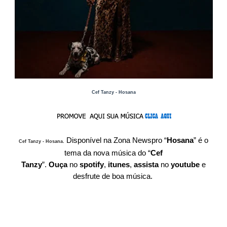
Cef Tanzy - Hosana
Disponível
na Zona Newspro
“
Hosana
” é o
Cef Tanzy - Hosana
.
tema da nova música do “
Cef
Tanzy
”.
O
uça
no
spotify
,
itunes
,
assista
no
youtube
e
desfrute de boa música.