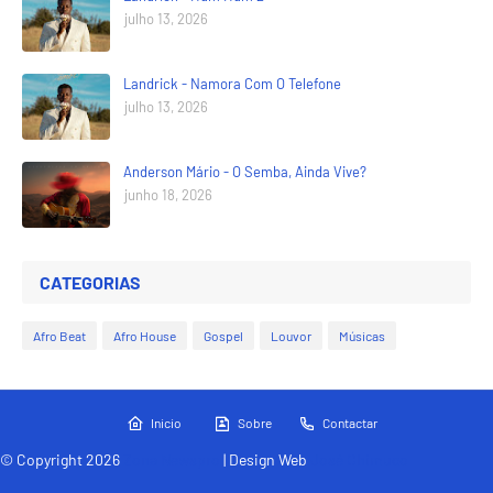
julho 13, 2026
Landrick - Namora Com O Telefone
julho 13, 2026
Anderson Mário - O Semba, Ainda Vive?
junho 18, 2026
CATEGORIAS
Afro Beat
Afro House
Gospel
Louvor
Músicas
Inicio
Sobre
Contactar
© Copyright 2026
Zona Newspro
| Design Web
José Chimuco